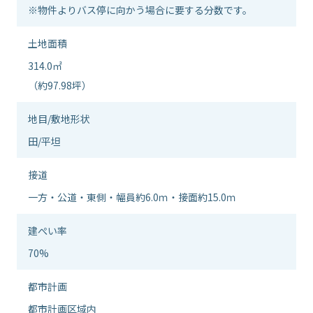
※物件よりバス停に向かう場合に要する分数です。
土地面積
314.0㎡
（約97.98坪）
地⽬/敷地形状
田/平坦
接道
一方・公道・東側・幅員約6.0ｍ・接面約15.0ｍ
建ぺい率
70%
都市計画
都市計画区域内